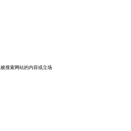
成被搜索网站的内容或立场