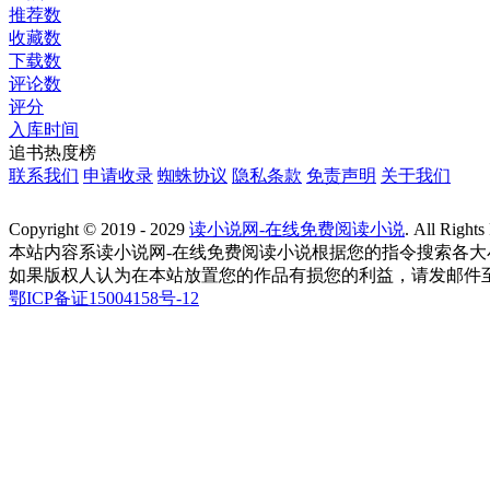
推荐数
收藏数
下载数
评论数
评分
入库时间
追书热度榜
联系我们
申请收录
蜘蛛协议
隐私条款
免责声明
关于我们
Copyright © 2019 - 2029
读小说网-在线免费阅读小说
. All R
本站内容系读小说网-在线免费阅读小说根据您的指令搜索各大
如果版权人认为在本站放置您的作品有损您的利益，请发邮件至“129
鄂ICP备证15004158号-12