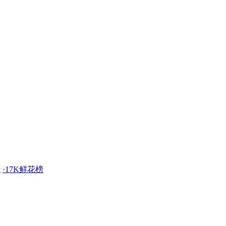
榜
·
17K鲜花榜