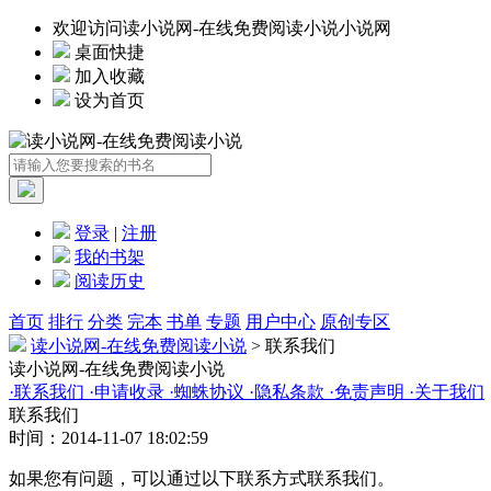
欢迎访问读小说网-在线免费阅读小说小说网
桌面快捷
加入收藏
设为首页
登录
|
注册
我的书架
阅读历史
首页
排行
分类
完本
书单
专题
用户中心
原创专区
读小说网-在线免费阅读小说
> 联系我们
读小说网-在线免费阅读小说
·
联系我们
·
申请收录
·
蜘蛛协议
·
隐私条款
·
免责声明
·
关于我们
联系我们
时间：2014-11-07 18:02:59
如果您有问题，可以通过以下联系方式联系我们。