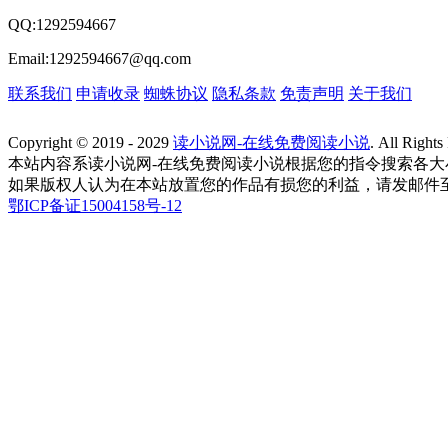
QQ:1292594667
Email:1292594667@qq.com
联系我们
申请收录
蜘蛛协议
隐私条款
免责声明
关于我们
Copyright © 2019 - 2029
读小说网-在线免费阅读小说
. All R
本站内容系读小说网-在线免费阅读小说根据您的指令搜索各大
如果版权人认为在本站放置您的作品有损您的利益，请发邮件至“129
鄂ICP备证15004158号-12