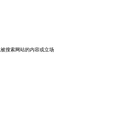
成被搜索网站的内容或立场