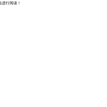
站进行阅读！