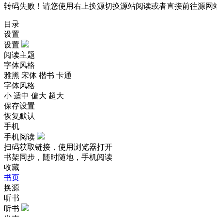
转码失败！请您使用右上换源切换源站阅读或者直接前往源网
目录
设置
设置
阅读主题
字体风格
雅黑
宋体
楷书
卡通
字体风格
小
适中
偏大
超大
保存设置
恢复默认
手机
手机阅读
扫码获取链接，使用浏览器打开
书架同步，随时随地，手机阅读
收藏
书页
换源
听书
听书