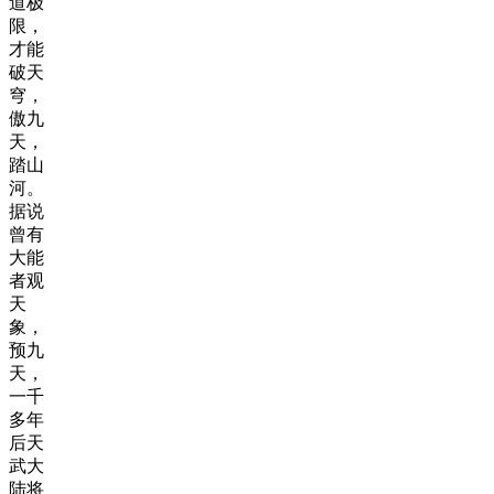
道极
限，
才能
破天
穹，
傲九
天，
踏山
河。
据说
曾有
大能
者观
天
象，
预九
天，
一千
多年
后天
武大
陆将