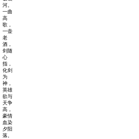
河。
一曲
高
歌，
一壶
老
酒，
剑随
心
指，
化剑
为
神，
英雄
欲与
天争
高，
豪情
血染
夕阳
落。