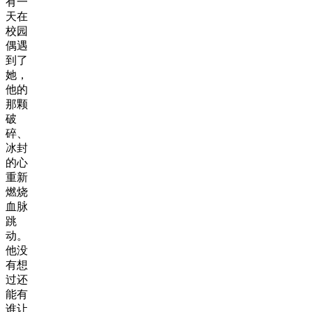
有一
天在
校园
偶遇
到了
她，
他的
那颗
破
碎、
冰封
的心
重新
燃烧
血脉
跳
动。
他没
有想
过还
能有
谁让