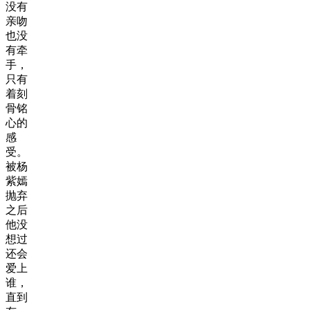
没有
亲吻
也没
有牵
手，
只有
着刻
骨铭
心的
感
受。
被杨
紫嫣
抛弃
之后
他没
想过
还会
爱上
谁，
直到