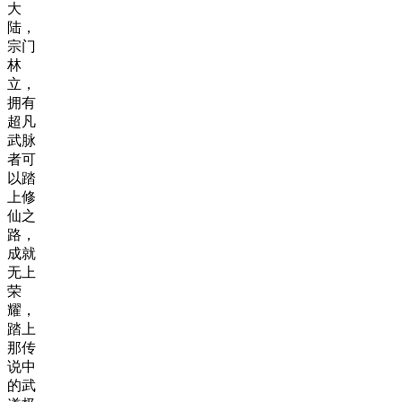
大
陆，
宗门
林
立，
拥有
超凡
武脉
者可
以踏
上修
仙之
路，
成就
无上
荣
耀，
踏上
那传
说中
的武