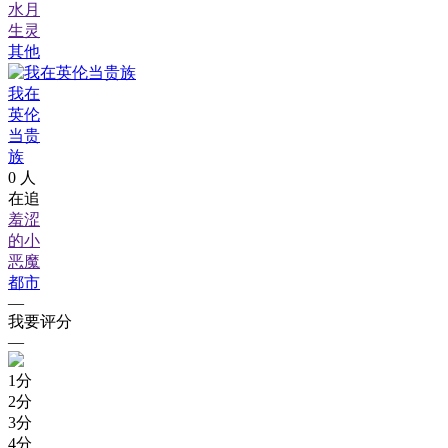
水月
生灵
其他
我在
英伦
当贵
族
0
人
在追
羞涩
的小
恶魔
都市
—
我要评分
—
1
分
2
分
3
分
4
分