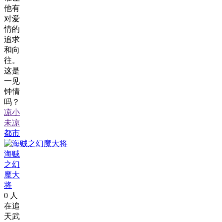
他有
对爱
情的
追求
和向
往。
这是
一见
钟情
吗？
凉小
未凉
都市
海贼
之幻
魔大
将
0
人
在追
天武