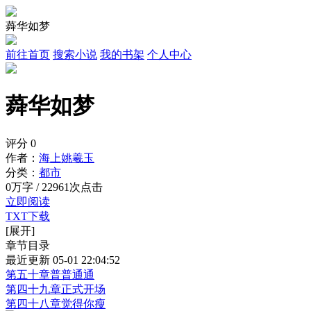
蕣华如梦
前往首页
搜索小说
我的书架
个人中心
蕣华如梦
评分
0
作者：
海上姚羲玉
分类：
都市
0万字 / 22961次点击
立即阅读
TXT下载
[展开]
章节目录
最近更新 05-01 22:04:52
第五十章普普通通
第四十九章正式开场
第四十八章觉得你瘦