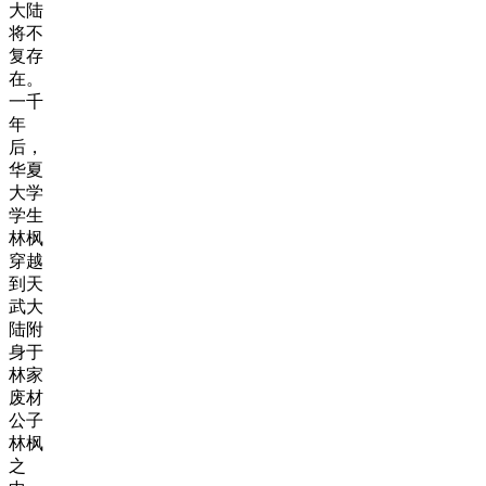
大陆
将不
复存
在。
一千
年
后，
华夏
大学
学生
林枫
穿越
到天
武大
陆附
身于
林家
废材
公子
林枫
之