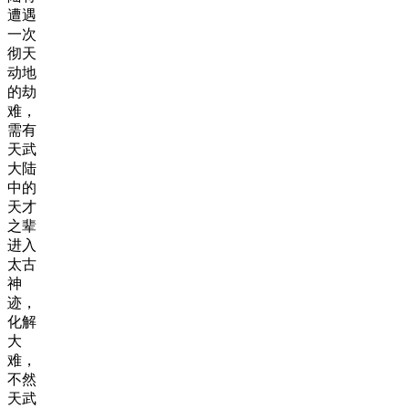
遭遇
一次
彻天
动地
的劫
难，
需有
天武
大陆
中的
天才
之辈
进入
太古
神
迹，
化解
大
难，
不然
天武