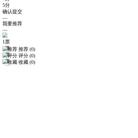
5
分
确认提交
—
我要推荐
—
1
票
2
票
推荐 (
0
)
3
票
评分 (
0
)
4
票
收藏
(
0
)
5
票
6
票
7
票
8
票
9
票
所有
确认提交
—
我要投票
—