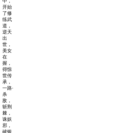
中，
开始
了修
练武
道，
逆天
出
世，
美女
在
握，
得惊
世传
承，
一路·
杀
敌，
斩荆
棘，
诛妖
邪，
破银