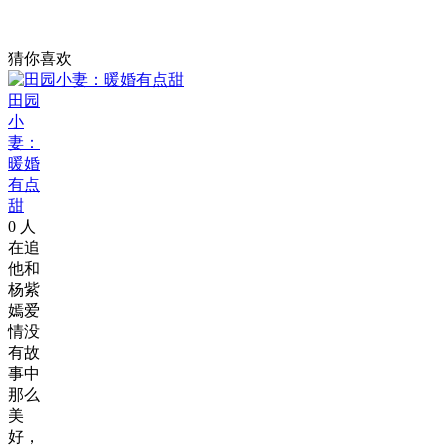
猜你喜欢
田园
小
妻：
暖婚
有点
甜
0
人
在追
他和
杨紫
嫣爱
情没
有故
事中
那么
美
好，