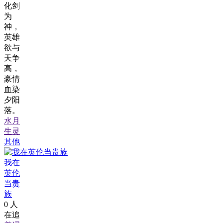
化剑
为
神，
英雄
欲与
天争
高，
豪情
血染
夕阳
落。
水月
生灵
其他
我在
英伦
当贵
族
0
人
在追