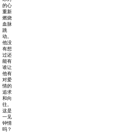
的心
重新
燃烧
血脉
跳
动。
他没
有想
过还
能有
谁让
他有
对爱
情的
追求
和向
往。
这是
一见
钟情
吗？