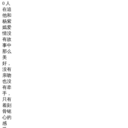
0
人
在追
他和
杨紫
嫣爱
情没
有故
事中
那么
美
好，
没有
亲吻
也没
有牵
手，
只有
着刻
骨铭
心的
感