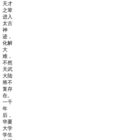
天才
之辈
进入
太古
神
迹，
化解
大
难，
不然
天武
大陆
将不
复存
在。
一千
年
后，
华夏
大学
学生