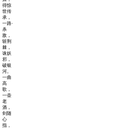
得惊
世传
承，
一路·
杀
敌，
斩荆
棘，
诛妖
邪，
破银
河。
一曲
高
歌，
一壶
老
酒，
剑随
心
指，