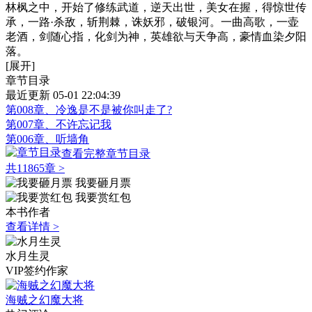
林枫之中，开始了修练武道，逆天出世，美女在握，得惊世传
承，一路·杀敌，斩荆棘，诛妖邪，破银河。一曲高歌，一壶
老酒，剑随心指，化剑为神，英雄欲与天争高，豪情血染夕阳
落。
[展开]
章节目录
最近更新 05-01 22:04:39
第008章、冷逸是不是被你叫走了?
第007章、不许忘记我
第006章、听墙角
查看完整章节目录
共11865章
>
我要砸月票
我要赏红包
本书作者
查看详情 >
水月生灵
VIP签约作家
海贼之幻魔大将