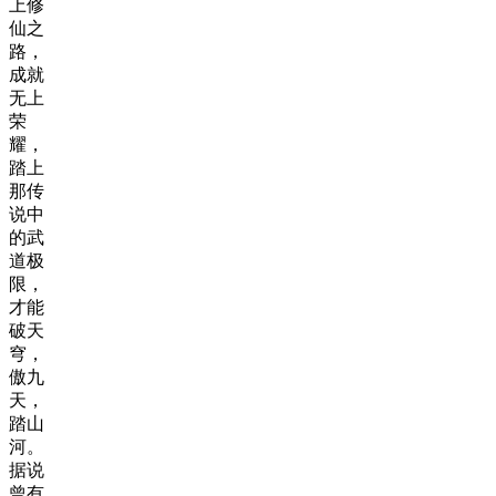
上修
仙之
路，
成就
无上
荣
耀，
踏上
那传
说中
的武
道极
限，
才能
破天
穹，
傲九
天，
踏山
河。
据说
曾有