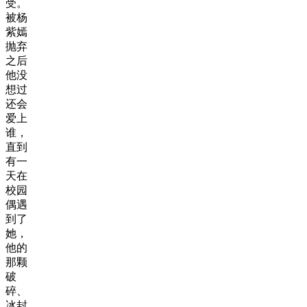
受。
被杨
紫嫣
抛弃
之后
他没
想过
还会
爱上
谁，
直到
有一
天在
校园
偶遇
到了
她，
他的
那颗
破
碎、
冰封