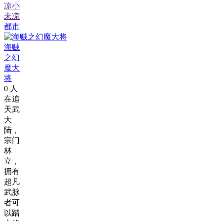
凉小
未凉
都市
海贼
之幻
魔大
将
0
人
在追
天武
大
陆，
宗门
林
立，
拥有
超凡
武脉
者可
以踏