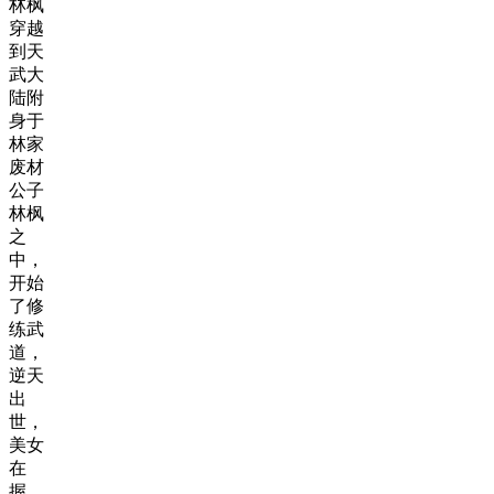
林枫
穿越
到天
武大
陆附
身于
林家
废材
公子
林枫
之
中，
开始
了修
练武
道，
逆天
出
世，
美女
在
握，