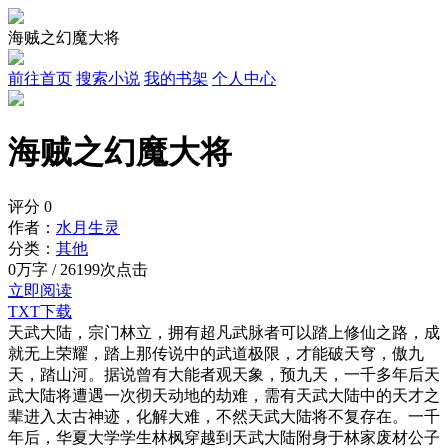
海贼之幻魔大将
前往首页
搜索小说
我的书架
个人中心
海贼之幻魔大将
评分
0
作者：
水月生灵
分类：
其他
0万字 / 26199次点击
立即阅读
TXT下载
天武大陆，宗门林立，拥有超凡武脉者可以踏上修仙之路，成
就无上荣耀，踏上那传说中的武道极限，才能破天穹，傲九
天，踏山河。据说曾有大能者观天象，预九天，一千多年后天
武大陆将遭遇一次彻天动地的劫难，需有天武大陆中的天才之
辈进入太古神迹，化解大难，不然天武大陆将不复存在。一千
年后，华夏大学学生林枫穿越到天武大陆附身于林家废材公子