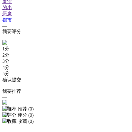
羞涩
的小
恶魔
都市
—
我要评分
—
1
分
2
分
3
分
4
分
5
分
确认提交
—
我要推荐
—
1
票
推荐 (
0
)
2
票
评分 (
0
)
3
票
收藏
(
0
)
4
票