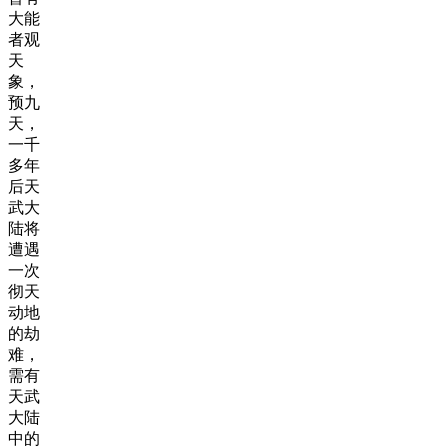
大能
者观
天
象，
预九
天，
一千
多年
后天
武大
陆将
遭遇
一次
彻天
动地
的劫
难，
需有
天武
大陆
中的