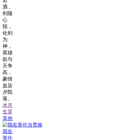
老
酒，
剑随
心
指，
化剑
为
神，
英雄
欲与
天争
高，
豪情
血染
夕阳
落。
水月
生灵
其他
我在
英伦