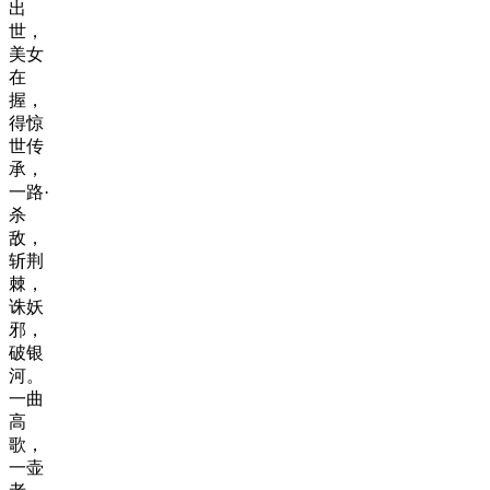
出
世，
美女
在
握，
得惊
世传
承，
一路·
杀
敌，
斩荆
棘，
诛妖
邪，
破银
河。
一曲
高
歌，
一壶