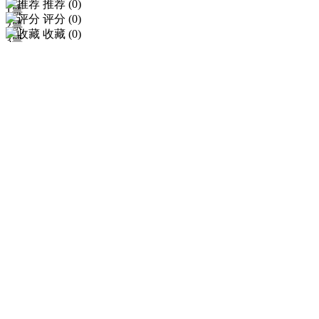
推荐 (
0
)
1
票
评分 (
0
)
2
票
收藏
(
0
)
3
票
4
票
5
票
6
票
7
票
8
票
9
票
所有
确认提交
—
我要投票
—
当前共计
张月票，请选择投票数
1
确认提交
—
我要打赏
—