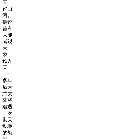
天，
踏山
河。
据说
曾有
大能
者观
天
象，
预九
天，
一千
多年
后天
武大
陆将
遭遇
一次
彻天
动地
的劫