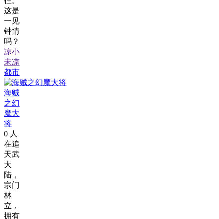
往。
这是
一见
钟情
吗？
凉小
未凉
都市
海贼
之幻
魔大
将
0
人
在追
天武
大
陆，
宗门
林
立，
拥有