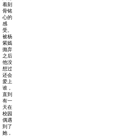
着刻
骨铭
心的
感
受。
被杨
紫嫣
抛弃
之后
他没
想过
还会
爱上
谁，
直到
有一
天在
校园
偶遇
到了
她，