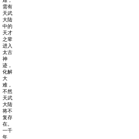
难，
需有
天武
大陆
中的
天才
之辈
进入
太古
神
迹，
化解
大
难，
不然
天武
大陆
将不
复存
在。
一千
年