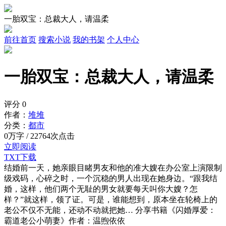
一胎双宝：总裁大人，请温柔
前往首页
搜索小说
我的书架
个人中心
一胎双宝：总裁大人，请温柔
评分
0
作者：
堆堆
分类：
都市
0万字 / 22764次点击
立即阅读
TXT下载
结婚前一天，她亲眼目睹男友和他的准大嫂在办公室上演限制
级戏码，心碎之时，一个沉稳的男人出现在她身边。“跟我结
婚，这样，他们两个无耻的男女就要每天叫你大嫂？怎
样？”就这样，领了证。可是，谁能想到，原本坐在轮椅上的
老公不仅不无能，还动不动就把她… 分享书籍《闪婚厚爱：
霸道老公小萌妻》作者：温煦依依