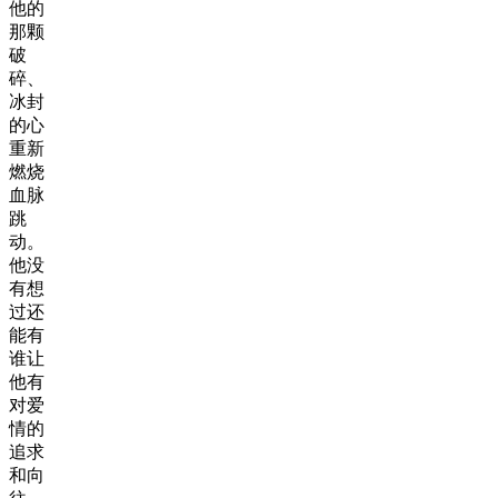
他的
那颗
破
碎、
冰封
的心
重新
燃烧
血脉
跳
动。
他没
有想
过还
能有
谁让
他有
对爱
情的
追求
和向