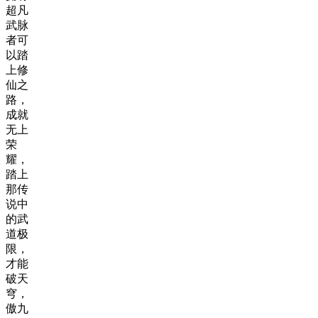
超凡
武脉
者可
以踏
上修
仙之
路，
成就
无上
荣
耀，
踏上
那传
说中
的武
道极
限，
才能
破天
穹，
傲九