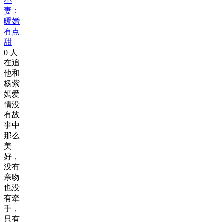
小
妻：
暖婚
有点
甜
0
人
在追
他和
杨紫
嫣爱
情没
有故
事中
那么
美
好，
没有
亲吻
也没
有牵
手，
只有