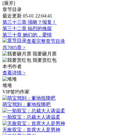
[展开]
章节目录
最近更新 05-01 22:04:41
第三十三章 强吻？报复！
第三十二章 灿烈的挽留
第三十章 她们的，爱情
查看完整章节目录
共7005章
>
我要砸月票
我要赏红包
本书作者
查看详情 >
堆堆
VIP签约作家
萌宝驾到：爹地投降吧
一胎双宝：总裁大人请温柔
无敌双宝：首席大人是男神